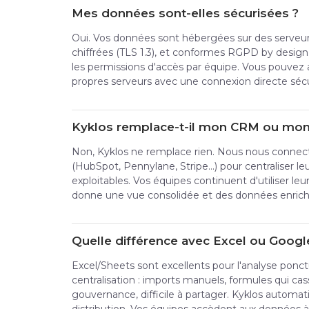
Mes données sont-elles sécurisées ?
Oui. Vos données sont hébergées sur des serveur
chiffrées (TLS 1.3), et conformes RGPD by desig
les permissions d'accès par équipe. Vous pouvez 
propres serveurs avec une connexion directe sécu
Kyklos remplace-t-il mon CRM ou mon l
Non, Kyklos ne remplace rien. Nous nous connecto
(HubSpot, Pennylane, Stripe...) pour centraliser l
exploitables. Vos équipes continuent d'utiliser leur
donne une vue consolidée et des données enrich
Quelle différence avec Excel ou Googl
Excel/Sheets sont excellents pour l'analyse ponctu
centralisation : imports manuels, formules qui cas
gouvernance, difficile à partager. Kyklos automati
distribution. Vos équipes accèdent aux données 