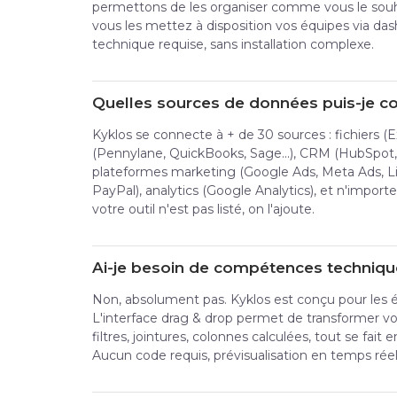
permettons de les organiser comme vous le souhai
vous les mettez à disposition vos équipes via da
technique requise, sans installation complexe.
Quelles sources de données puis-je c
Kyklos se connecte à + de 30 sources : fichiers (E
(Pennylane, QuickBooks, Sage...), CRM (HubSpot, 
plateformes marketing (Google Ads, Meta Ads, Li
PayPal), analytics (Google Analytics), et n'importe
votre outil n'est pas listé, on l'ajoute.
Ai-je besoin de compétences technique
Non, absolument pas. Kyklos est conçu pour les 
L'interface drag & drop permet de transformer v
filtres, jointures, colonnes calculées, tout se fait 
Aucun code requis, prévisualisation en temps réel