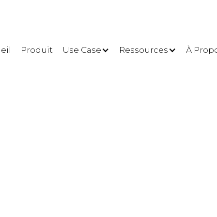
eil
Produit
Use Case
Ressources
À Prop